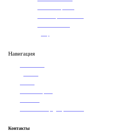
Ели с освещением
Комбинированные ели
Настольные ели
Декор
Навигация
О компании
Доставка
Оплата
Частые вопросы
Контакты
Политика конфиденциальности
Контакты